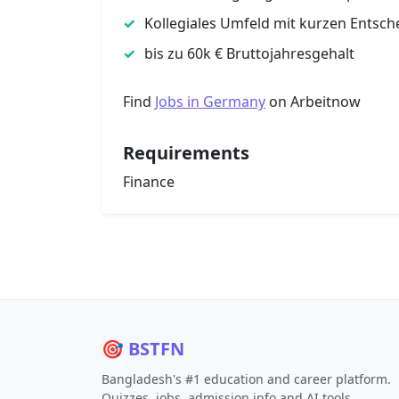
Kollegiales Umfeld mit kurzen Ents
bis zu 60k € Bruttojahresgehalt
Find
Jobs in Germany
on Arbeitnow
Requirements
Finance
🎯 BSTFN
Bangladesh's #1 education and career platform.
Quizzes, jobs, admission info and AI tools.