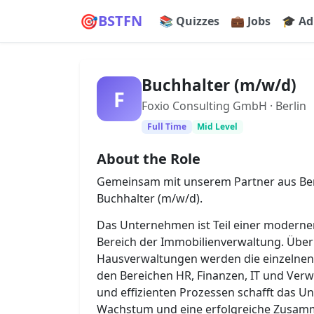
🎯
BSTFN
📚 Quizzes
💼 Jobs
🎓 Ad
Buchhalter (m/w/d)
F
Foxio Consulting GmbH · Berlin
Full Time
Mid Level
About the Role
Gemeinsam mit unserem Partner aus Berl
Buchhalter (m/w/d).
Das Unternehmen ist Teil einer moder
Bereich der Immobilienverwaltung. Übe
Hausverwaltungen werden die einzelnen 
den Bereichen HR, Finanzen, IT und Ver
und effizienten Prozessen schafft das U
Wachstum und eine erfolgreiche Zusam