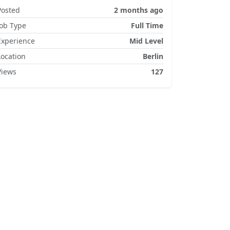
Posted
2 months ago
Job Type
Full Time
Experience
Mid Level
Location
Berlin
Views
127