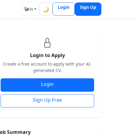
Login
Sign Up
🌙
EN
Login to Apply
Create a free account to apply with your AI-
generated CV.
Login
Sign Up Free
Job Summary